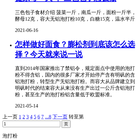
三色包子食材介绍 菠菜一斤，南瓜一斤，面粉一斤半，
酵母12克，容大无铝泡打粉10克，白糖15克，温水半斤
2021-06-16
怎样做好面食？膨松剂到底该怎么选
择？今天就来说一说
直到2014年国家推出了禁铝令，规定面点中使用的泡打
粉不得含铝，国内的很多厂家才开始停产含有明矾的含
铝泡打粉，转型生产无铝泡打粉。而容大从品牌建立到
明矾时代的结束容大从来没有生产出过一公斤含铝泡打
粉，甚至生产的泡打粉铝含量低于欧盟标准。
2021-05-14
上一页
1
2
3
4
5
6
7
...8
下一页
转至第
泡打粉