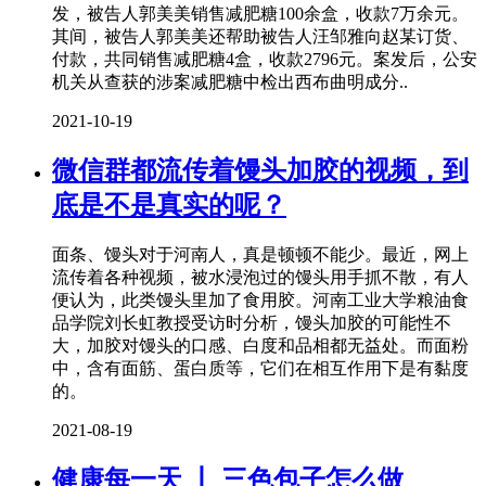
发，被告人郭美美销售减肥糖100余盒，收款7万余元。
其间，被告人郭美美还帮助被告人汪邹雅向赵某订货、
付款，共同销售减肥糖4盒，收款2796元。案发后，公安
机关从查获的涉案减肥糖中检出西布曲明成分..
2021-10-19
微信群都流传着馒头加胶的视频，到
底是不是真实的呢？
面条、馒头对于河南人，真是顿顿不能少。最近，网上
流传着各种视频，被水浸泡过的馒头用手抓不散，有人
便认为，此类馒头里加了食用胶。河南工业大学粮油食
品学院刘长虹教授受访时分析，馒头加胶的可能性不
大，加胶对馒头的口感、白度和品相都无益处。而面粉
中，含有面筋、蛋白质等，它们在相互作用下是有黏度
的。
2021-08-19
健康每一天 丨 三色包子怎么做